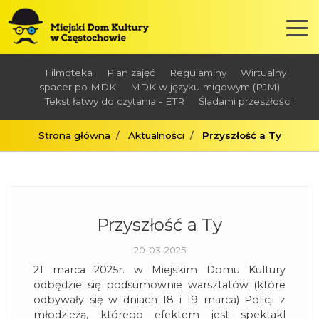
Filmoteka
Plan zajęć
Regulaminy
Wirtualny
spacer po MDK
MDK w języku migowym (PJM)
Tekst łatwy do czytania - ETR
Śladami przeszłości
Strona główna
Aktualności
Przyszłość a Ty
Przyszłość a Ty
20-03-2025
21 marca 2025r. w Miejskim Domu Kultury
odbędzie się podsumownie warsztatów (które
odbywały się w dniach 18 i 19 marca) Policji z
młodzieżą, którego efektem jest spektakl