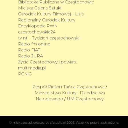
Biblioteka Publiczna w Częstochowie
Miejska Galeria Sztuki
Ośrodek Kultury Filmowej- Iluzja
Regionalny Ośrodek Kultury
Encyklopedia PWN
czestochowskie24
tv ntl - Tydzień częstochowski
Radio fm online
Radio FIAT
Radio JURA
Życie Częstochowy i powiatu
multimedia.pl
PGNiG
Zespół Pieśni i Tańca Częstochowa
/
Ministerstwo Kultury i Dziedzictwa
Narodowego
UM Częstochowy
/
©
mdk.czest.pl
, created by
cfstudio.pl
2026. Wszelkie prawa zastrzeżone.