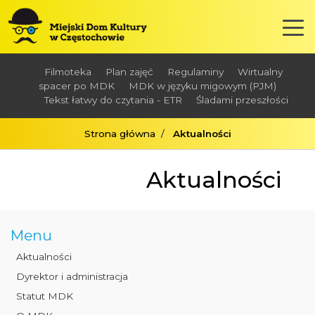
Filmoteka
Plan zajęć
Regulaminy
Wirtualny
spacer po MDK
MDK w języku migowym (PJM)
Tekst łatwy do czytania - ETR
Śladami przeszłości
Strona główna
Aktualności
Aktualności
Menu
Aktualności
Dyrektor i administracja
Statut MDK