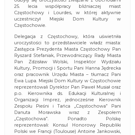
odbyły się uroczystości związane z obchodami
25. lecia współpracy bliźniaczej miast
Częstochowy i Lourdes, w której aktywnie
uczestniczył Miejski Dom Kultury w
Częstochowie.
Delegacja z Częstochowy, która uświetniła
uroczystości to przedstawiciele władz miasta:
Zastępca Prezydenta Miasta Częstochowy Pan
Ryszard Stefaniak, Przewodniczący Rady Miasta
Pan Zdzisław Wolski, Inspektor Wydziału
Kultury, Promocji i Sportu Pani Hanna Jędrecka
oraz pracownik Urzędu Miasta – tłumacz Pani
Ewa Lupa. Miejski Dom Kultury w Częstochowie
reprezentowali Dyrektor Pan Paweł Musiał oraz
p.o. Kierownika ds. Edukacji Kulturalnej i
Organizacji Imprez, jednocześnie Kierownik
Zespołu Pieśni i Tańca „Częstochowa” Pani
Danuta Morawska wraz z Zespołem
„Częstochowa”. Ponadto Polskę
reprezentowali: Konsul Honorowy Republiki
Polski we Francji (Toulouse) Antoine Jankowski,