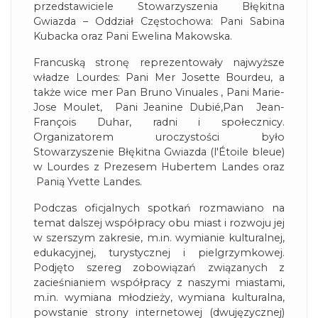
przedstawiciele Stowarzyszenia Błękitna
Gwiazda – Oddział Częstochowa: Pani Sabina
Kubacka oraz Pani Ewelina Makowska.
Francuską stronę reprezentowały najwyższe
władze Lourdes: Pani Mer Josette Bourdeu, a
także wice mer Pan Bruno Vinuales , Pani Marie-
Jose Moulet, Pani Jeanine Dubié,Pan Jean-
François Duhar, radni i społecznicy.
Organizatorem uroczystości było
Stowarzyszenie Błękitna Gwiazda (l'Étoile bleue)
w Lourdes z Prezesem Hubertem Landes oraz
Panią Yvette Landes.
Podczas oficjalnych spotkań rozmawiano na
temat dalszej współpracy obu miast i rozwoju jej
w szerszym zakresie, m.in. wymianie kulturalnej,
edukacyjnej, turystycznej i pielgrzymkowej.
Podjęto szereg zobowiązań związanych z
zacieśnianiem współpracy z naszymi miastami,
m.in. wymiana młodzieży, wymiana kulturalna,
powstanie strony internetowej (dwujęzycznej)