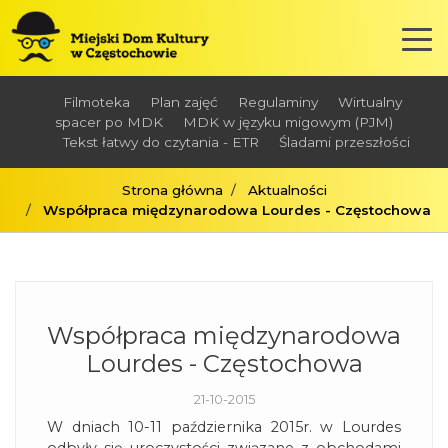
Filmoteka
Plan zajęć
Regulaminy
Wirtualny
spacer po MDK
MDK w języku migowym (PJM)
Tekst łatwy do czytania - ETR
Śladami przeszłości
Strona główna
Aktualności
Współpraca międzynarodowa Lourdes - Częstochowa
Współpraca międzynarodowa
Lourdes - Częstochowa
21-10-2015
W dniach 10-11 października 2015r. w Lourdes