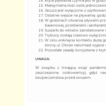
Kryta pływalnia czynna jest w godzi
Maksymalna ilość osób jednocześnie
Jacuzzi jest wyłączone z użytkowan
Ostatnie wejście na pływalnię: godz.
W godzinach otwarcia pływalni pr
basenowej, przebieralni i sanitariat
Suszarki do włosów zainstalowane w
Trybuny zostają czasowo wyłączone
W celu uniknięcia kontaktu dużej 
strony ul. Okrzei natomiast wyjście
Pozostałe zasady korzystania z kry
UWAGA:
W związku z trwającą wciąż pandemią
zaszczepione, ozdrowieńcy), gdyż na
bezpieczeństwa przed wirusem.