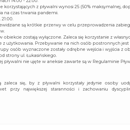
nach 14.00 - 22.00.
 korzystających z pływalni wynosi 25 (50% maksymalnej, dopu
ia na czas trwania pandemii.
 21:00.
zewidziane są krótkie przerwy w celu przeprowadzenia zabi
ów.
 obiekcie zostają wyłączone. Zaleca się korzystanie z własny
 z użytkowania. Przebywanie na nich osób postronnych jest
grupy osób wyznaczone zostały odrębne wejścia i wyjścia z o
 od strony ul. Łukasińskiego.
tej pływalni nie ujęte w aneksie zawarte są w Regulaminie Pły
 zaleca się, by z pływalni korzystały jedynie osoby uo
wet przy największej staranności i zachowaniu dyscypl