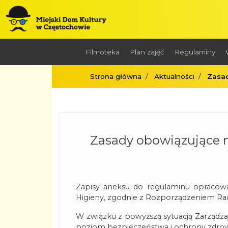
Filmoteka
Plan zajęć
Regulaminy
Strona główna
Aktualności
Zasad
Zasady obowiązujące n
Zapisy aneksu do regulaminu opracow
Higieny, zgodnie z Rozporządzeniem Ra
W związku z powyższą sytuacją Zarządz
poziom bezpieczeństwa i ochrony zdrowia