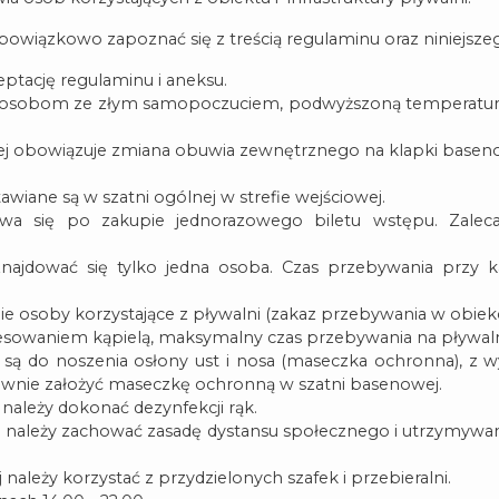
wiązkowo zapoznać się z treścią regulaminu oraz niniejsze
eptację regulaminu i aneksu.
lni osobom ze złym samopoczuciem, podwyższoną temperaturą
ej obowiązuje zmiana obuwia zewnętrznego na klapki baseno
wiane są w szatni ogólnej w strefie wejściowej.
ywa się po zakupie jednorazowego biletu wstępu. Zalec
ajdować się tylko jedna osoba. Czas przebywania przy k
e osoby korzystające z pływalni (zakaz przebywania w obiekc
sowaniem kąpielą, maksymalny czas przebywania na pływalni
są do noszenia osłony ust i nosa (maseczka ochronna), z wy
onownie założyć maseczkę ochronną w szatni basenowej.
należy dokonać dezynfekcji rąk.
e należy zachować zasadę dystansu społecznego i utrzymywan
ależy korzystać z przydzielonych szafek i przebieralni.