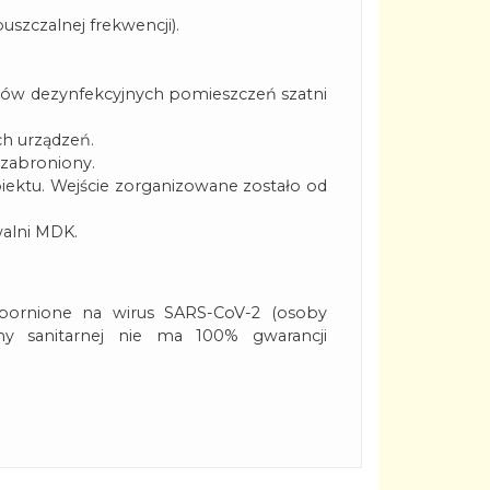
szczalnej frekwencji).
egów dezynfekcyjnych pomieszczeń szatni
ch urządzeń.
 zabroniony.
biektu. Wejście zorganizowane zostało od
walni MDK.
dpornione na wirus SARS-CoV-2 (osoby
iny sanitarnej nie ma 100% gwarancji