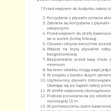
1.Przed wejściem do budynku należy obo
Korzystanie z pływalni oznacza akc
Zabrania się korzystania z pływa
zakażonymi.
Przed wejściem do strefy basenow
sie w worek (torbę foliową).
Obuwie i okrycia wierzchnie pozosta
Wejście na krytą pływalnie odb
bezgotówkowej.
Bezpośrednio przed kasą może zn
minimum.
Na teren obiektu mogą wejść jedyni
W związku z bardzo dużym zaintere
Użytkownicy pływalni zobowiązani 
Ubierając się po kąpieli należy p
W strefie wejściowej obowiązkowo 
Podczas poruszania się po obiekci
wynoszącej 1,5 m.
W pomieszczeniu szatni basenowej n