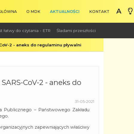
+
A
A
 GŁÓWNA
O MDK
AKTUALNOŚCI
KONTAKT
st łatwy do czytania - ETR
Śladami przeszłości
oV-2 - aneks do regulaminu pływalni
 SARS-CoV-2 - aneks do
31-05-2021
ia Publicznego – Państwowego Zakładu
ego.
rganizacyjnych zapewniających właściwy