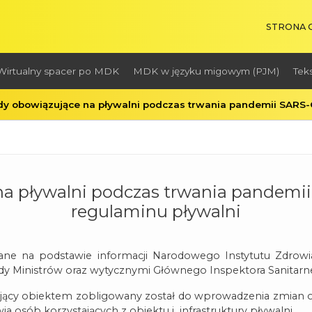
STRONA
Wirtualny spacer po MDK
MDK w języku migowym (PJM)
Tek
y obowiązujące na pływalni podczas trwania pandemii SARS-C
a pływalni podczas trwania pandemii
regulaminu pływalni
ane na podstawie informacji Narodowego Instytutu Zdrow
dy Ministrów oraz wytycznymi Głównego Inspektora Sanitarn
ający obiektem zobligowany został do wprowadzenia zmian o
 osób korzystających z obiektu i infrastruktury pływalni.