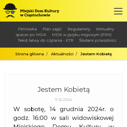
Filmoteka
Plan zajęć
Regulaminy
Wirtualny
spacer po MDK
MDK w języku migowym (PJM)
Tekst łatwy do czytania - ETR
Śladami przeszłości
Strona główna
Aktualności
Jestem Kobietą
Jestem Kobietą
11-12-2024
W sobotę, 14 grudnia 2024r. o
godz. 16:00 w sali widowiskowej
Miejskiego Domu Kultury w