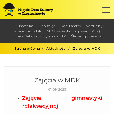
Filmoteka
Plan zajęć
Regulaminy
Wirtualny
spacer po MDK
MDK w języku migowym (PJM)
Tekst łatwy do czytania - ETR
Śladami przeszłości
Strona główna
Aktualności
Zajęcia w MDK
Zajęcia w MDK
01-09-2025
Zajęcia gimnastyki
relaksacyjnej