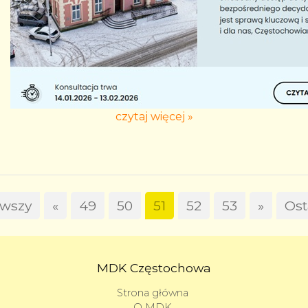
czytaj więcej »
rwszy
«
49
50
51
52
53
»
Ost
MDK Częstochowa
Strona główna
O MDK