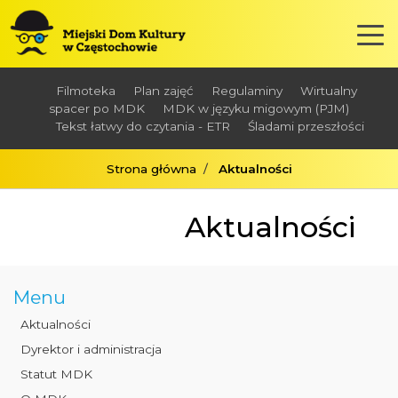
Filmoteka
Plan zajęć
Regulaminy
Wirtualny
spacer po MDK
MDK w języku migowym (PJM)
Tekst łatwy do czytania - ETR
Śladami przeszłości
Strona główna
Aktualności
Aktualności
Menu
Aktualności
Dyrektor i administracja
Statut MDK